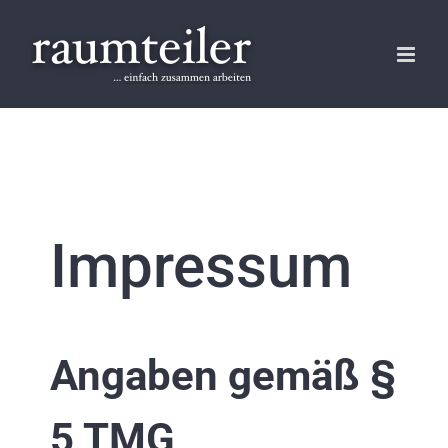
Skip
to
content
Impressum
Angaben gemäß §
5 TMG